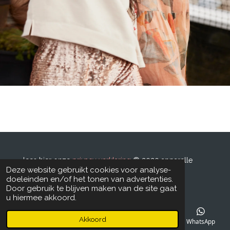
lees hier onze
privacy verklaring
© 2020 apparelle
Deze website gebruikt cookies voor analyse-
powered by
tell e story
doeleinden en/of het tonen van advertenties.
Door gebruik te blijven maken van de site gaat
u hiermee akkoord.
Akkoord
E-mailadres
Telefoonnummer
Facebook
WhatsApp