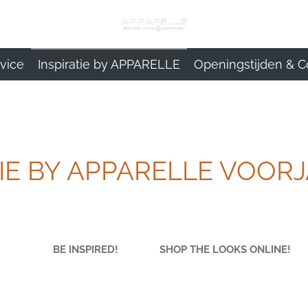
vice
Inspiratie by APPARELLE
Openingstijden & C
TIE BY APPARELLE VOORJ
! BE INSPIRED! SHOP THE LOOKS ONLINE! F