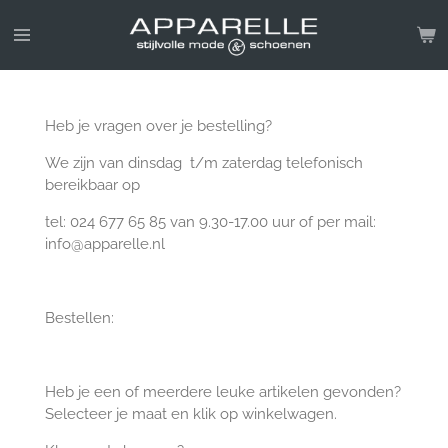
Ga
direct
naar
de
hoofdinhoud
Heb je vragen over je bestelling?
We zijn van dinsdag t/m zaterdag telefonisch
bereikbaar op
tel: 024 677 65 85 van 9.30-17.00 uur of per mail:
info@apparelle.nl
Bestellen:
Heb je een of meerdere leuke artikelen gevonden?
Selecteer je maat en klik op winkelwagen.